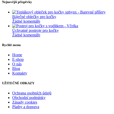
Nejnovější příspěvky
Báječné oblečky pro kočky
Žádné komentáře
Úchvatné postroje pro kočky
Žádné komentáře
Rychlé menu
Home
E-shop
O nás
Blog
Kontakty
UŽITEČNÉ ODKAZY
Ochrana osobních údajů
Obchodní podmínky
Zásady cookies
Platby a doprava