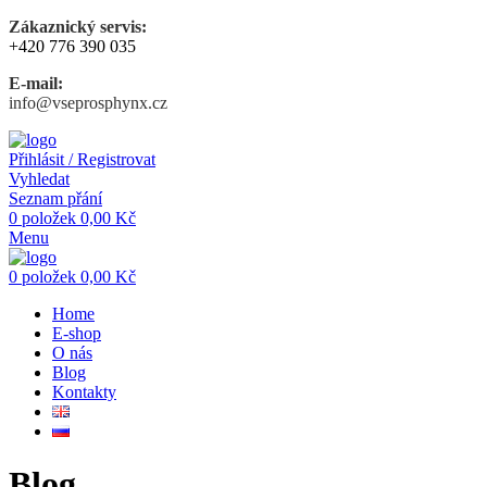
Zákaznický servis:
+420 776 390 035
E-mail:
info@vseprosphynx.cz
Přihlásit / Registrovat
Vyhledat
Seznam přání
0
položek
0,00
Kč
Menu
0
položek
0,00
Kč
Home
E-shop
O nás
Blog
Kontakty
Blog