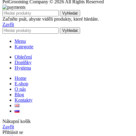
PetGrooming Company ©
2026 All Rights Reserved
Vyhledat
Začněte psát, abyste viděli produkty, které hledáte.
Zavřít
Vyhledat
Menu
Kategorie
Oblečení
Doplňky
Hygiena
Home
E-shop
O nás
Blog
Kontakty
Nákupní košík
Zavřít
Přihlásit se