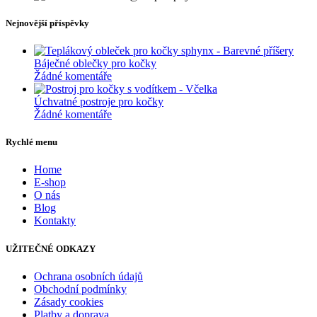
Nejnovější příspěvky
Báječné oblečky pro kočky
Žádné komentáře
Úchvatné postroje pro kočky
Žádné komentáře
Rychlé menu
Home
E-shop
O nás
Blog
Kontakty
UŽITEČNÉ ODKAZY
Ochrana osobních údajů
Obchodní podmínky
Zásady cookies
Platby a doprava