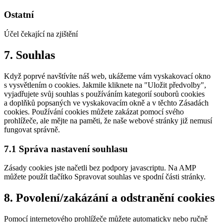
to
service
Ostatní
youtube
Účel čekající na zjištění
Consent
7. Souhlas
to
service
Když poprvé navštívíte náš web, ukážeme vám vyskakovací okno
ostatní
s vysvětlením o cookies. Jakmile kliknete na "Uložit předvolby",
vyjadřujete svůj souhlas s používáním kategorií souborů cookies
a doplňků popsaných ve vyskakovacím okně a v těchto Zásadách
cookies. Používání cookies můžete zakázat pomocí svého
prohlížeče, ale mějte na paměti, že naše webové stránky již nemusí
fungovat správně.
7.1 Správa nastavení souhlasu
Zásady cookies jste načetli bez podpory javascriptu. Na AMP
můžete použít tlačítko Spravovat souhlas ve spodní části stránky.
8. Povolení/zakázání a odstranění cookies
Pomocí internetového prohlížeče můžete automaticky nebo ručně