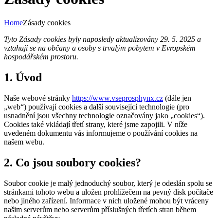
Home
Zásady cookies
Tyto Zásady cookies byly naposledy aktualizovány 29. 5. 2025 a
vztahují se na občany a osoby s trvalým pobytem v Evropském
hospodářském prostoru.
1. Úvod
Naše webové stránky
https://www.vseprosphynx.cz
(dále jen
„web“) používají cookies a další související technologie (pro
usnadnění jsou všechny technologie označovány jako „cookies“).
Cookies také vkládají třetí strany, které jsme zapojili. V níže
uvedeném dokumentu vás informujeme o používání cookies na
našem webu.
2. Co jsou soubory cookies?
Soubor cookie je malý jednoduchý soubor, který je odeslán spolu se
stránkami tohoto webu a uložen prohlížečem na pevný disk počítače
nebo jiného zařízení. Informace v nich uložené mohou být vráceny
našim serverům nebo serverům příslušných třetích stran během