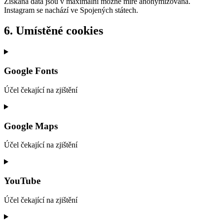
Získaná data jsou v maximální možné míře anonymizována.
Instagram se nachází ve Spojených státech.
6. Umístěné cookies
Google Fonts
Účel čekající na zjištění
Consent
to
service
Google Maps
google-
fonts
Účel čekající na zjištění
Consent
to
service
YouTube
google-
maps
Účel čekající na zjištění
Consent