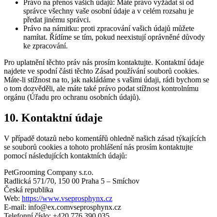
Právo na přenos vašich údajů: Máte právo vyžádat si od
správce všechny vaše osobní údaje a v celém rozsahu je
předat jinému správci.
Právo na námitku: proti zpracování vašich údajů můžete
namítat. Řídíme se tím, pokud neexistují oprávněné důvody
ke zpracování.
Pro uplatnění těchto práv nás prosím kontaktujte. Kontaktní údaje
najdete ve spodní části těchto Zásad používání souborů cookies.
Máte-li stížnost na to, jak nakládáme s vašimi údaji, rádi bychom se
o tom dozvěděli, ale máte také právo podat stížnost kontrolnímu
orgánu (Úřadu pro ochranu osobních údajů).
10. Kontaktní údaje
V případě dotazů nebo komentářů ohledně našich zásad týkajících
se souborů cookies a tohoto prohlášení nás prosím kontaktujte
pomocí následujících kontaktních údajů:
PetGrooming Company s.r.o.
Radlická 571/70, 150 00 Praha 5 – Smíchov
Česká republika
Web:
https://www.vseprosphynx.cz
E-mail:
info@
ex.com
vseprosphynx.cz
Telefonní číslo: +420 776 390 035