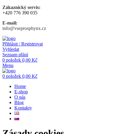
Zákaznický servis:
+420 776 390 035
E-mail:
info@vseprosphynx.cz
Přihlásit / Registrovat
Vyhledat
Seznam přání
0
položek
0,00
Kč
Menu
0
položek
0,00
Kč
Home
E-shop
O nás
Blog
Kontakty
Zásady cookies