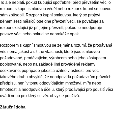
To ale neplatí, pokud kupující spotřebitel před převzetím věci o
rozporu s kupní smlouvou věděl nebo rozpor s kupní smlouvou
sám způsobil. Rozpor s kupní smlouvou, který se projeví
během šesti měsíců ode dne převzetí věci, se považuje za
rozpor existující již při jejím převzetí, pokud to neodporuje
povaze věci nebo pokud se neprokáže opak.
Rozporem s kupní smlouvou se zejména rozumí, že prodávaná
věc nemá jakost a užitné vlastnosti, které jsou smlouvou
požadované, prodávajícím, výrobcem nebo jeho zástupcem
popisované, nebo na základě jimi prováděné reklamy
očekávané, popřípadě jakost a užitné vlastnosti pro věc
takového druhu obvyklé, že neodpovídá požadavkům právních
předpisů, není v tomu odpovídajícím množství, míře nebo
hmotnosti a neodpovídá účelu, který prodávající pro použití věci
uvádí nebo pro který se věc obvykle používá.
Záruční doba