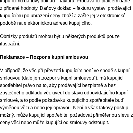
kupujícímu daňový doklad – fakturu. Prodávající plátcem daně
z přidané hodnoty. Daňový doklad – fakturu vystaví prodávající
kupujícímu po uhrazení ceny zboží a zašle jej v elektronické
podobě na elektronickou adresu kupujícího.
Obrázky produktů mohou být u některých produktů pouze
ilustrační.
Reklamace – Rozpor s kupní smlouvou
V případě, že věc při převzetí kupujícím není ve shodě s kupní
smlouvou (dále jen „rozpor s kupní smlouvou“), má kupující
spotřebitel právo na to, aby prodávající bezplatně a bez
zbytečného odkladu věc uvedl do stavu odpovídajícího kupní
smlouvě, a to podle požadavku kupujícího spotřebitele buď
výměnou věci a nebo její opravou. Není-li však takový postup
možný, může kupující spotřebitel požadovat přiměřenou slevu z
ceny věci nebo může kupující od smlouvy odstoupit.