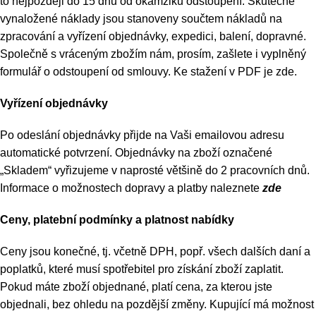
to nejpozději do 15 dnů od okamžiku odstoupení. Skutečně
vynaložené náklady jsou stanoveny součtem nákladů na
zpracování a vyřízení objednávky, expedici, balení, dopravné.
Společně s vráceným zbožím nám, prosím, zašlete i vyplněný
formulář o odstoupení od smlouvy. Ke stažení v PDF je
zde
.
Vyřízení objednávky
Po odeslání objednávky přijde na Vaši emailovou adresu
automatické potvrzení. Objednávky na zboží označené
„Skladem“ vyřizujeme v naprosté většině do 2 pracovních dnů.
Informace o možnostech dopravy a platby naleznete
zde
Ceny, platební podmínky a platnost nabídky
Ceny jsou konečné, tj. včetně DPH, popř. všech dalších daní a
poplatků, které musí spotřebitel pro získání zboží zaplatit.
Pokud máte zboží objednané, platí cena, za kterou jste
objednali, bez ohledu na pozdější změny. Kupující má možnost