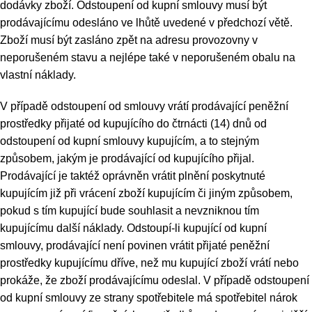
dodávky zboží. Odstoupení od kupní smlouvy musí být
prodávajícímu odesláno ve lhůtě uvedené v předchozí větě.
Zboží musí být zasláno zpět na adresu provozovny v
neporušeném stavu a nejlépe také v neporušeném obalu na
vlastní náklady.
V případě odstoupení od smlouvy vrátí prodávající peněžní
prostředky přijaté od kupujícího do čtrnácti (14) dnů od
odstoupení od kupní smlouvy kupujícím, a to stejným
způsobem, jakým je prodávající od kupujícího přijal.
Prodávající je taktéž oprávněn vrátit plnění poskytnuté
kupujícím již při vrácení zboží kupujícím či jiným způsobem,
pokud s tím kupující bude souhlasit a nevzniknou tím
kupujícímu další náklady. Odstoupí-li kupující od kupní
smlouvy, prodávající není povinen vrátit přijaté peněžní
prostředky kupujícímu dříve, než mu kupující zboží vrátí nebo
prokáže, že zboží prodávajícímu odeslal. V případě odstoupení
od kupní smlouvy ze strany spotřebitele má spotřebitel nárok