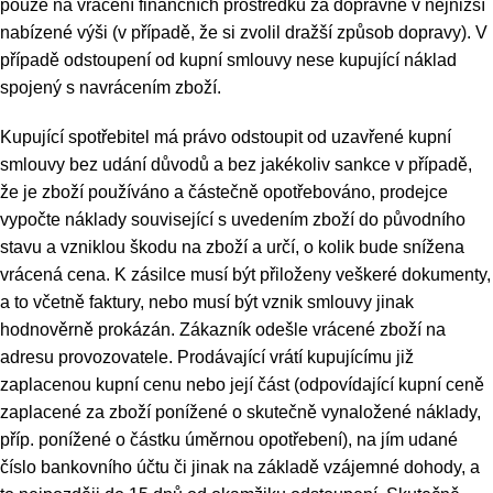
pouze na vrácení finančních prostředků za dopravné v nejnižší
nabízené výši (v případě, že si zvolil dražší způsob dopravy). V
případě odstoupení od kupní smlouvy nese kupující náklad
spojený s navrácením zboží.
Kupující spotřebitel má právo odstoupit od uzavřené kupní
smlouvy bez udání důvodů a bez jakékoliv sankce v případě,
že je zboží používáno a částečně opotřebováno, prodejce
vypočte náklady související s uvedením zboží do původního
stavu a vzniklou škodu na zboží a určí, o kolik bude snížena
vrácená cena. K zásilce musí být přiloženy veškeré dokumenty,
a to včetně faktury, nebo musí být vznik smlouvy jinak
hodnověrně prokázán. Zákazník odešle vrácené zboží na
adresu provozovatele. Prodávající vrátí kupujícímu již
zaplacenou kupní cenu nebo její část (odpovídající kupní ceně
zaplacené za zboží ponížené o skutečně vynaložené náklady,
příp. ponížené o částku úměrnou opotřebení), na jím udané
číslo bankovního účtu či jinak na základě vzájemné dohody, a