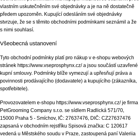
vlastním uskutečněním své objednávky a je na ně dostatečně
předem upozorněn. Kupující odesláním své objednávky
stvrzuje, že se s těmito obchodními podmínkami seznámil a že
s nimi souhlasí.
Všeobecná ustanovení
Tyto obchodní podmínky platí pro nákup v e-shopu webových
stránek
https://www.vseprosphynx.cz/
a jsou součástí uzavřené
kupní smlouvy. Podmínky blíže vymezují a upřesňují práva a
povinnosti prodávajícího (dodavatele) a kupujícího (zákazníka,
spotřebitele).
Provozovatelem e-shopu
https://www.vseprosphynx.cz/
je firma
PetGrooming Company s.r.o. se sídlem Radlická 571/70,
15000 Praha 5 - Smíchov, IČ: 27637476, DIČ: CZ27637476
zapsaná v obchodním rejstříku Spisová značka: C 120617
vedená u Městského soudu v Praze, zastoupená paní Valeriia