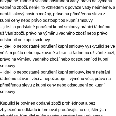
bezplatné, řádné a včasné odstranění vady, právo na výměnu
vadného zboží, není-li to vzhledem k povaze vady neúměrné, a
není-li takový postup možný, právo na přiměřenou slevu z
kupní ceny nebo právo odstoupit od kupní smlouvy
– jde-li o podstatné porušení kupní smlouvy bránící řádnému
užívání zboží, právo na výměnu vadného zboží nebo právo
odstoupit od kupní smlouvy
– jde-li o nepodstatné porušení kupní smlouvy vyskytující se ve
větším počtu nebo opakovaně a bránící řádnému užívání zboží,
právo na výměnu vadného zboží nebo odstoupení od kupní
smlouvy
– jde-li o nepodstatné porušení kupní smlouvy, které nebrání
řádnému užívání věci a nepožaduje-li výměnu věci, právo na
přiměřenou slevu z kupní ceny nebo odstoupení od kupní
smlouvy
Kupující je povinen dodané zboží prohlédnout a bez
zbytečného odkladu informovat prodávajícího o zjištěných