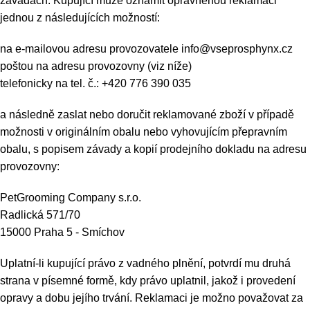
závadách. Kupující může oznámit oprávněnou reklamaci
jednou z následujících možností:
na e-mailovou adresu provozovatele info@vseprosphynx.cz
poštou na adresu provozovny (viz níže)
telefonicky na tel. č.: +420 776 390 035
a následně zaslat nebo doručit reklamované zboží v případě
možnosti v originálním obalu nebo vyhovujícím přepravním
obalu, s popisem závady a kopií prodejního dokladu na adresu
provozovny:
PetGrooming Company s.r.o.
Radlická 571/70
15000 Praha 5 - Smíchov
Uplatní-li kupující právo z vadného plnění, potvrdí mu druhá
strana v písemné formě, kdy právo uplatnil, jakož i provedení
opravy a dobu jejího trvání. Reklamaci je možno považovat za