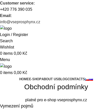
Customer service:
+420 776 390 035
Email:
info@vseprosphynx.cz
Login / Register
Search
Wishlist
0
items
0,00
Kč
Menu
0
items
0,00
Kč
HOME
E-SHOP
ABOUT US
BLOG
CONTACTS
Obchodní podmínky
platné pro e-shop vseprosphynx.cz
Vymezení pojmů