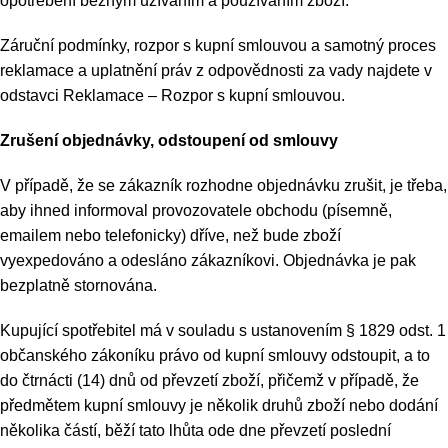
opotřebení běžným užíváním a používáním zboží.
Záruční podmínky, rozpor s kupní smlouvou a samotný proces
reklamace a uplatnění práv z odpovědnosti za vady najdete v
odstavci Reklamace – Rozpor s kupní smlouvou.
Zrušení objednávky, odstoupení od smlouvy
V případě, že se zákazník rozhodne objednávku zrušit, je třeba,
aby ihned informoval provozovatele obchodu (písemně,
emailem nebo telefonicky) dříve, než bude zboží
vyexpedováno a odesláno zákazníkovi. Objednávka je pak
bezplatně stornována.
Kupující spotřebitel má v souladu s ustanovením § 1829 odst. 1
občanského zákoníku právo od kupní smlouvy odstoupit, a to
do čtrnácti (14) dnů od převzetí zboží, přičemž v případě, že
předmětem kupní smlouvy je několik druhů zboží nebo dodání
několika částí, běží tato lhůta ode dne převzetí poslední