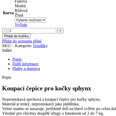
Fialová
Modrá
Růžová
Barva
Žlutá
Vyčistit
Koupací
čepice
Přidat do košíku
pro
Přidat do seznamu přání
kočky
SKU:
-
Kategorie:
Doplňky
sphynx
Sdílet:
množství
Popis
Další informace
Platby a doprava
Popis
Koupací čepice pro kočky sphynx
Nepromokavá sprchová a koupací čepice pro kočky sphynx.
Materiál je tenký, nepromokavý jako pláštěnka.
Velmi snadno se nasazuje, perfektně drží na hlavě zvířete po celou d
Vhodné pro všechny dospělé sfingy o hmotnosti od 2 do 7 kg.