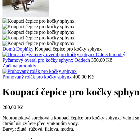
Domů
Doplňky
Koupací čepice pro kočky sphynx
Pyžamový overal pro kočky sphynx Oddech
350,00
Kč
Zpět na produkty
Pruhovaný rolák pro kočky sphynx
400,00
Kč
Koupací čepice pro kočky sphy
280,00
Kč
Nepromokavá sprchová a koupací čepice pro kočky sphynx. Velmi snad
chrání uši zvířete před vniknutím vody.
Barvy: žlutá, růžová, fialová, modrá.