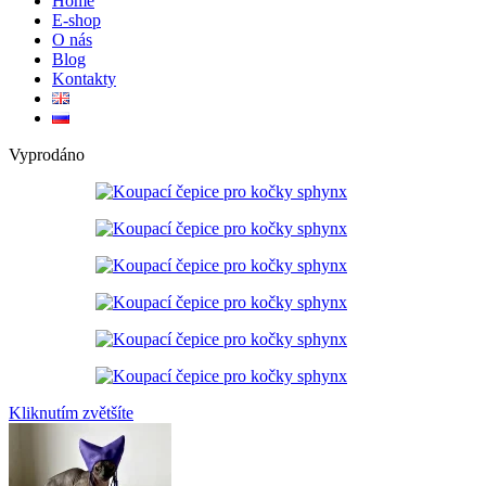
Home
E-shop
O nás
Blog
Kontakty
Vyprodáno
Kliknutím zvětšíte