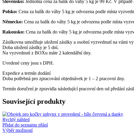
Slovensko:
Jednotná cena za balík do váhy 5 kg je 99 Kč. V případě
Polsko:
Cena za balík do váhy 5 kg je odvozena podle místa vyzvednu
Německo:
Cena za balík do váhy 5 kg je odvozena podle místa vyzve
Rakousko:
Cena za balík do váhy 5 kg je odvozena podle místa vyzv
Zásilkovna umožňuje uložení zásilky a osobní vyzvednutí na vámi vy
Doba uložení zásilky je 5 dní.
Na vyzvednutí z BOXu máte 2 kalendářní dny.
Uvedené ceny jsou s DPH.
Expedice a termín dodání
Doba potřebná pro zpracování objednávek je 1 – 2 pracovní dny.
Termín doručení je zpravidla následující pracovní den od předání zásil
Související produkty
Rychlý náhled
Přidat do seznamu přání
Tento
Výběr možností