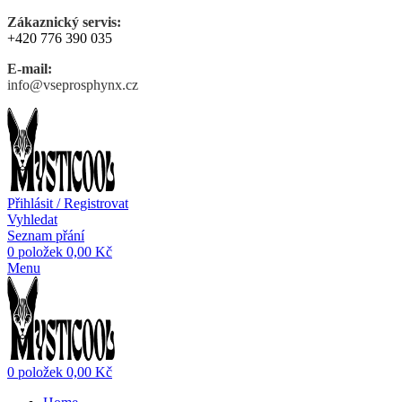
Zákaznický servis:
+420 776 390 035
E-mail:
info@vseprosphynx.cz
Přihlásit / Registrovat
Vyhledat
Seznam přání
0
položek
0,00
Kč
Menu
0
položek
0,00
Kč