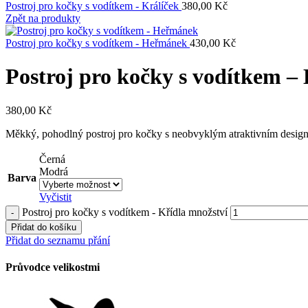
Postroj pro kočky s vodítkem - Králíček
380,00
Kč
Zpět na produkty
Postroj pro kočky s vodítkem - Heřmánek
430,00
Kč
Postroj pro kočky s vodítkem – 
380,00
Kč
Měkký, pohodlný postroj pro kočky s neobvyklým atraktivním desig
Černá
Modrá
Barva
Vyčistit
Postroj pro kočky s vodítkem - Křídla množství
Přidat do košíku
Přidat do seznamu přání
Průvodce velikostmi