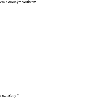
nem a dlouhým vodítkem.
ou označeny
*