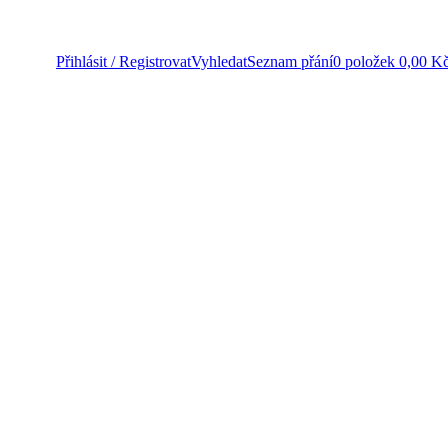
Přihlásit / Registrovat
Vyhledat
Seznam přání
0
položek
0,00
K