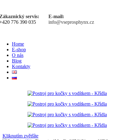
Zákaznický servis:
E-mail:
+420 776 390 035
info@vseprosphynx.cz
Home
E-shop
O nás
Blog
Kontakty
Kliknutím zvětšíte