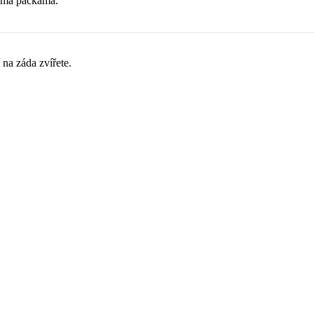
níma packama.
na záda zvířete.