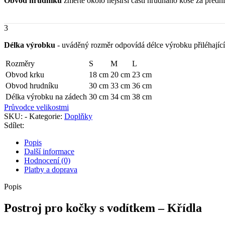
Obvod hrudníku
změřte okolo nejširší části hrudnáho koše za před
3
Délka výrobku
- uváděný rozměr odpovídá délce výrobku přiléhající 
Rozměry
S
M
L
Obvod krku
18 cm
20 cm
23 cm
Obvod hrudníku
30 cm
33 cm
36 cm
Délka výrobku na zádech
30 cm
34 cm
38 cm
Průvodce velikostmi
SKU:
-
Kategorie:
Doplňky
Sdílet:
Popis
Další informace
Hodnocení (0)
Platby a doprava
Popis
Postroj pro kočky s vodítkem – Křídla