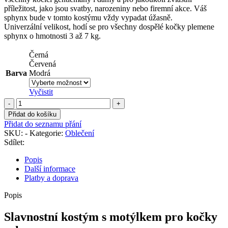
příležitost, jako jsou svatby, narozeniny nebo firemní akce. Váš
sphynx bude v tomto kostýmu vždy vypadat úžasně.
Univerzální velikost, hodí se pro všechny dospělé kočky plemene
sphynx o hmotnosti 3 až 7 kg.
Černá
Červená
Barva
Modrá
Vyčistit
Slavnostní
kostým
Přidat do košíku
s
Přidat do seznamu přání
motýlkem
SKU:
-
Kategorie:
Oblečení
pro
Sdílet:
kočky
sphynx
Popis
množství
Další informace
Platby a doprava
Popis
Slavnostní kostým s motýlkem pro kočky