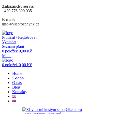
Zákaznický servis:
+420 776 390 035
E-mail:
info@vseprosphynx.cz
Přihlásit / Registrovat
Vyhledat
Seznam přání
0
položek
0,00
Kč
Menu
0
položek
0,00
Kč
Home
E-shop
O nás
Blog
Kontakty