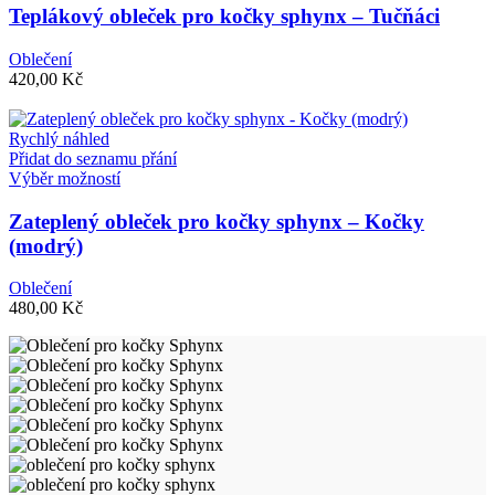
má
Teplákový obleček pro kočky sphynx – Tučňáci
více
variant.
Oblečení
Možnosti
420,00
Kč
lze
vybrat
na
Rychlý náhled
stránce
Přidat do seznamu přání
produktu
Tento
Výběr možností
produkt
má
Zateplený obleček pro kočky sphynx – Kočky
více
(modrý)
variant.
Možnosti
Oblečení
lze
480,00
Kč
vybrat
na
stránce
produktu