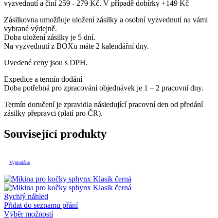
vyzvednutí a činí 259 - 279 Kč. V případě dobírky +149 Kč
Zásilkovna umožňuje uložení zásilky a osobní vyzvednutí na vámi
vybrané výdejně.
Doba uložení zásilky je 5 dní.
Na vyzvednutí z BOXu máte 2 kalendářní dny.
Uvedené ceny jsou s DPH.
Expedice a termín dodání
Doba potřebná pro zpracování objednávek je 1 – 2 pracovní dny.
Termín doručení je zpravidla následující pracovní den od předání
zásilky přepravci (platí pro ČR).
Související produkty
Vyprodáno
Rychlý náhled
Přidat do seznamu přání
Tento
Výběr možností