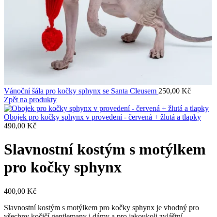
Vánoční šála pro kočky sphynx se Santa Cleusem
250,00
Kč
Zpět na produkty
Obojek pro kočky sphynx v provedení - červená + žlutá a tlapky
490,00
Kč
Slavnostní kostým s motýlkem
pro kočky sphynx
400,00
Kč
Slavnostní kostým s motýlkem pro kočky sphynx je vhodný pro
všechny kočičí gentlemany i dámy a pro jakoukoli zvláštní