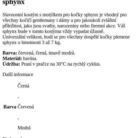
sphynx
Slavnostní kostým s motýlkem pro kočky sphynx je vhodný pro
všechny kočičí gentlemany i dámy a pro jakoukoli zvláštní
příležitost, jako jsou svatby, narozeniny nebo firemní akce. Váš
sphynx bude v tomto kostýmu vždy vypadat úžasně.
Univerzální velikost, hodí se pro všechny dospělé kočky plemene
sphynx o hmotnosti 3 až 7 kg.
Barva:
červená, černá, tmavě modrá.
Materiál:
bavlna.
Údržba:
Praní v pračce na 30°C na rychlý cyklus.
Další informace
Černá
,
Barva
Červená
,
Modrá