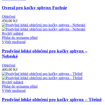
Overal pro kočky sphynx Fuchsie
Oblečení
450,00
Kč
Rychlý náhled
Přidat do seznamu přání
Tento
Výběr možností
produkt
má
Prodyšné lehké oblečení pro kočky sphynx –
více
Nebeské
variant.
Možnosti
Oblečení
lze
400,00
Kč
vybrat
na
stránce
Rychlý náhled
produktu
Přidat do seznamu přání
Tento
Výběr možností
produkt
má
Prodyšné lehké oblečení pro kočky sphynx – Třešně
více