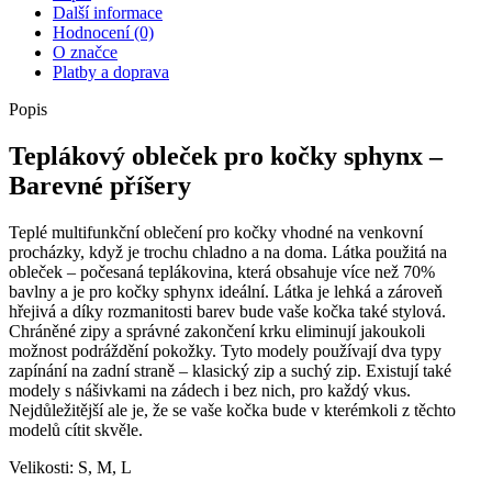
Další informace
Hodnocení (0)
O značce
Platby a doprava
Popis
Teplákový obleček pro kočky sphynx –
Barevné příšery
Teplé multifunkční oblečení pro kočky vhodné na venkovní
procházky, když je trochu chladno a na doma. Látka použitá na
obleček – počesaná teplákovina, která obsahuje více než 70%
bavlny a je pro kočky sphynx ideální. Látka je lehká a zároveň
hřejivá a díky rozmanitosti barev bude vaše kočka také stylová.
Chráněné zipy a správné zakončení krku eliminují jakoukoli
možnost podráždění pokožky. Tyto modely používají dva typy
zapínání na zadní straně – klasický zip a suchý zip. Existují také
modely s nášivkami na zádech i bez nich, pro každý vkus.
Nejdůležitější ale je, že se vaše kočka bude v kterémkoli z těchto
modelů cítit skvěle.
Velikosti: S, M, L