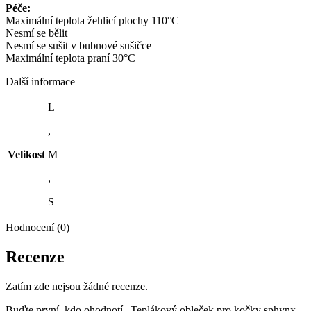
Péče:
Maximální teplota žehlicí plochy 110°C
Nesmí se bělit
Nesmí se sušit v bubnové sušičce
Maximální teplota praní 30°C
Další informace
L
,
Velikost
M
,
S
Hodnocení (0)
Recenze
Zatím zde nejsou žádné recenze.
Buďte první, kdo ohodnotí „Teplákový obleček pro kočky sphynx –