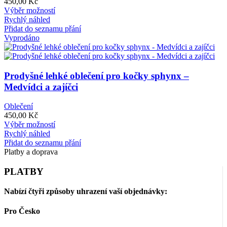
450,00
Kč
Tento
Výběr možností
produkt
Rychlý náhled
má
Přidat do seznamu přání
více
Vyprodáno
variant.
Možnosti
lze
vybrat
Prodyšné lehké oblečení pro kočky sphynx –
na
Medvídci a zajíčci
stránce
produktu
Oblečení
450,00
Kč
Tento
Výběr možností
produkt
Rychlý náhled
má
Přidat do seznamu přání
více
Platby a doprava
variant.
Možnosti
PLATBY
lze
vybrat
Nabízí čtyři způsoby uhrazení vaší objednávky:
na
stránce
Pro Česko
produktu