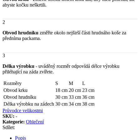
abyste kočku neškrtili.
2
Obvod hrudníku
změřte okolo nejširší části hrudnáho koše za
předníma packama.
3
Délka výrobku
- uváděný rozměr odpovídá délce výrobku
přiléhající na záda zvířete.
Rozměry
S
M
L
Obvod krku
18 cm
20 cm
23 cm
Obvod hrudníku
30 cm
33 cm
36 cm
Délka výrobku na zádech
30 cm
34 cm
38 cm
Průvodce velikostmi
SKU:
-
Kategorie:
Oblečení
Sdílet:
Popis