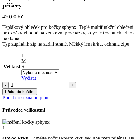
příšery
420,00
Kč
Teplákový obleček pro kočky sphynx. Teplé multifunkční oblečení
pro kočky vhodné na venkovní procházky, když je trochu chladno a
na doma.
Typ zapínání: zip na zadní straně. Měkký lem krku, ochrana zipu.
L
M
Velikost
S
Vyčistit
Teplákový
obleček
Přidat do košíku
pro
Přidat do seznamu přání
kočky
sphynx
Průvodce velikostmi
-
Barevné
příšery
1
množství
Obvod krku
- Změřte kočku kolem krku tak, aby metr přiléhal, ale