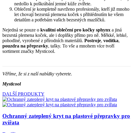
nedošlo k poškrábání jemné kůže zvířete.
Oblečení je kompletně navrženo profesionály, kteří již mnoho
let chovají bezsrstá plemena koček s přihlédnutím ke všem
detailům a potřebám vašich bezsrstých mazlíčků.
Nejedná se pouze o
kvalitní oblečení pro kočky sphynx
a jiná
bezsrstá plemena koček, ale i doplňky přímo pro ně. Měkké, lehké,
pohodlné, vyrobené z přírodních materiálů.
Postroje
,
vodítka
,
pouzdra na přepravky
, tašky. To vše a mnohem více tvoří
sortiment značky Mysticool.
Věříme, že si z naší nabídky vyberete.
Mysticool
DALŠÍ PRODUKTY
Ochranný zateplený kryt na plastové přepravky pro
zvířata