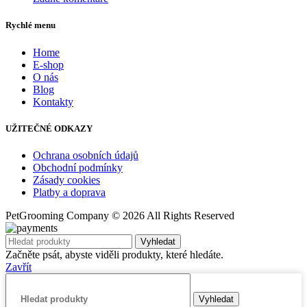
Rychlé menu
Home
E-shop
O nás
Blog
Kontakty
UŽITEČNÉ ODKAZY
Ochrana osobních údajů
Obchodní podmínky
Zásady cookies
Platby a doprava
PetGrooming Company ©
2026 All Rights Reserved
Vyhledat
Začněte psát, abyste viděli produkty, které hledáte.
Zavřít
Vyhledat