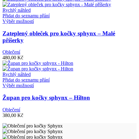
na
stránce
Rychlý náhled
produktu
Přidat do seznamu přání
Tento
Výběr možností
produkt
má
Zateplený obleček pro kočky sphynx – Malé
více
příšerky
variant.
Možnosti
Oblečení
lze
480,00
Kč
vybrat
na
stránce
Rychlý náhled
produktu
Přidat do seznamu přání
Tento
Výběr možností
produkt
má
Župan pro kočky sphynx – Hilton
více
variant.
Oblečení
Možnosti
380,00
Kč
lze
vybrat
na
stránce