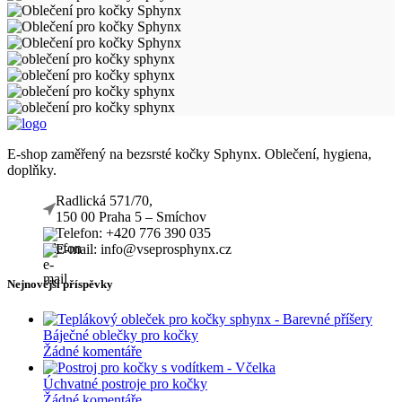
produktu
E-shop zaměřený na bezsrsté kočky Sphynx. Oblečení, hygiena,
doplňky.
Radlická 571/70,
150 00 Praha 5 – Smíchov
Telefon: +420 776 390 035
E-mail: info@vseprosphynx.cz
Nejnovější příspěvky
Báječné oblečky pro kočky
Žádné komentáře
Úchvatné postroje pro kočky
Žádné komentáře