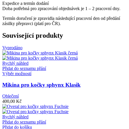
Expedice a termín dodání
Doba potřebná pro zpracování objednávek je 1 – 2 pracovní dny.
Termín doručení je zpravidla následující pracovní den od předání
zásilky přepravci (platí pro ČR).
Související produkty
Vyprodáno
Rychlý náhled
Přidat do seznamu přání
Tento
Výběr možností
produkt
má
Mikina pro kočky sphynx Klasik
více
variant.
Oblečení
Možnosti
400,00
Kč
lze
vybrat
na
Rychlý náhled
stránce
Přidat do seznamu přání
produktu
Přidat do košíku