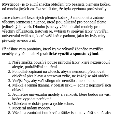
Mysticool
- je to elitní značka oblečení pro bezsrstá plemena koček,
od mnoha jiných značka se liší tím, že byla vyvinuta profesionály.
Jsme chovatelé bezsrstých plemen koček již mnoho let a známe
všechny jemnosti a nuance, které jsou důležité pro pohodlí těchto
jedinečných tvorů. Dlouho jsme vytvářeli ideální modely pro
všechny příležitosti, testovali je, vybírali ty správné látky, vytvářeli
univerzální velikosti, které vaší kočce padnou, jako by byly míry
převzaty rovnou z ní.
Přinášíme vám produkty, který by ve výbavě žádného mazlíčka
neměly chybět – nabízí
praktické využití a spoustu výhod
:
Naše značka používá pouze přírodní látky, které nezpůsobují
alergie, podráždění ani tření.
Pohodlné zapínání na zádech, abyste nemuseli přetahovat
oblečení přes hlavu a stresovat zvíře, ne každý se rád obléká.
Vnější švy, aby vaši sfingu nic nerušilo a neodíralo.
Měkká a jemná tkanina v oblasti krku – jedna z nejcitlivějších
oblastí.
Jedinečné univerzální modely a velikosti, které budou na vaší
kočce vypadat perfektně.
Oblečení se dobře pere a rychle schne.
Moderní módní modely.
Všechna zapínání jsou krytá a štítky jsou na vnější straně, aby