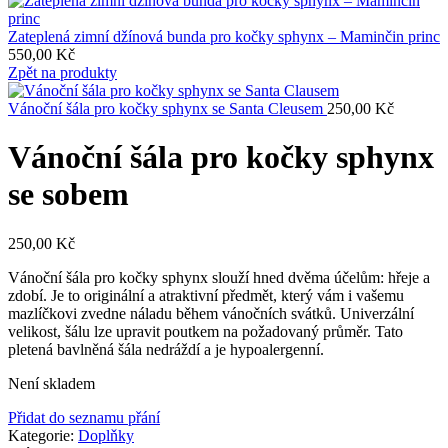
Zateplená zimní džínová bunda pro kočky sphynx – Maminčin princ
550,00
Kč
Zpět na produkty
Vánoční šála pro kočky sphynx se Santa Cleusem
250,00
Kč
Vánoční šála pro kočky sphynx
se sobem
250,00
Kč
Vánoční šála pro kočky sphynx slouží hned dvěma účelům: hřeje a
zdobí. Je to originální a atraktivní předmět, který vám i vašemu
mazlíčkovi zvedne náladu během vánočních svátků. Univerzální
velikost, šálu lze upravit poutkem na požadovaný průměr. Tato
pletená bavlněná šála nedráždí a je hypoalergenní.
Není skladem
Přidat do seznamu přání
Kategorie:
Doplňky