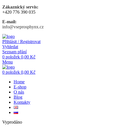
Zákaznický servis:
+420 776 390 035
E-mail:
info@vseprosphynx.cz
Přihlásit / Registrovat
Vyhledat
Seznam přání
0
položek
0,00
Kč
Menu
0
položek
0,00
Kč
Home
E-shop
O nás
Blog
Kontakty
Vyprodáno