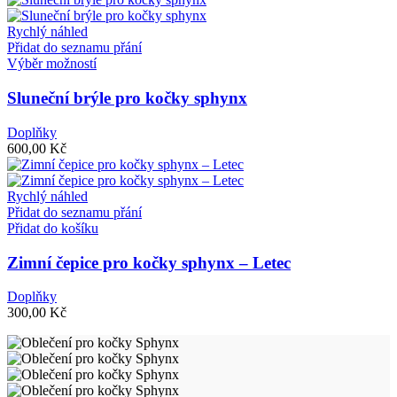
vybrat
na
Rychlý náhled
stránce
Přidat do seznamu přání
produktu
Tento
Výběr možností
produkt
má
Sluneční brýle pro kočky sphynx
více
variant.
Doplňky
Možnosti
600,00
Kč
lze
vybrat
na
Rychlý náhled
stránce
Přidat do seznamu přání
produktu
Přidat do košíku
Zimní čepice pro kočky sphynx – Letec
Doplňky
300,00
Kč