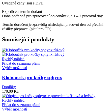
Uvedené ceny jsou s DPH.
Expedice a termín dodání
Doba potřebná pro zpracování objednávek je 1 – 2 pracovní dny.
Termín doručení je zpravidla následující pracovní den od předání
zásilky přepravci (platí pro ČR).
Související produkty
Rychlý náhled
Přidat do seznamu přání
Tento
Výběr možností
produkt
má
Klobouček pro kočky sphynx
více
variant.
Doplňky
Možnosti
170,00
Kč
lze
vybrat
Rychlý náhled
na
Přidat do seznamu přání
stránce
Tento
Výběr možností