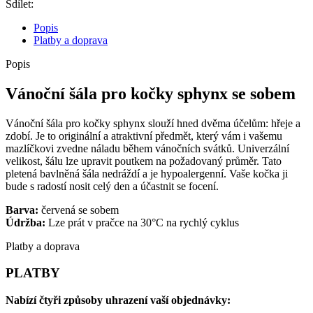
Sdílet:
Popis
Platby a doprava
Popis
Vánoční šála pro kočky sphynx se sobem
Vánoční šála pro kočky sphynx slouží hned dvěma účelům: hřeje a
zdobí. Je to originální a atraktivní předmět, který vám i vašemu
mazlíčkovi zvedne náladu během vánočních svátků. Univerzální
velikost, šálu lze upravit poutkem na požadovaný průměr. Tato
pletená bavlněná šála nedráždí a je hypoalergenní. Vaše kočka ji
bude s radostí nosit celý den a účastnit se focení.
Barva:
červená se sobem
Údržba:
Lze prát v pračce na 30°C na rychlý cyklus
Platby a doprava
PLATBY
Nabízí čtyři způsoby uhrazení vaší objednávky: