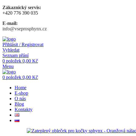
Zákaznický servis:
+420 776 390 035
E-mail:
info@vseprosphynx.cz
Přihlásit / Registrovat
Vyhledat
Seznam přání
0
položek
0,00
Kč
Menu
0
položek
0,00
Kč
Home
E-shop
O nás
Blog
Kontakty