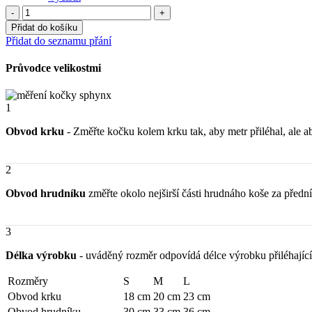
Zateplený
obleček
Přidat do košíku
pro
Přidat do seznamu přání
kočky
sphynx
Průvodce velikostmi
-
Oranžová
nálada
1
množství
Obvod krku
- Změřte kočku kolem krku tak, aby metr přiléhal, ale ab
2
Obvod hrudníku
změřte okolo nejširší části hrudnáho koše za před
3
Délka výrobku
- uváděný rozměr odpovídá délce výrobku přiléhající 
Rozměry
S
M
L
Obvod krku
18 cm
20 cm
23 cm
Obvod hrudníku
30 cm
33 cm
36 cm