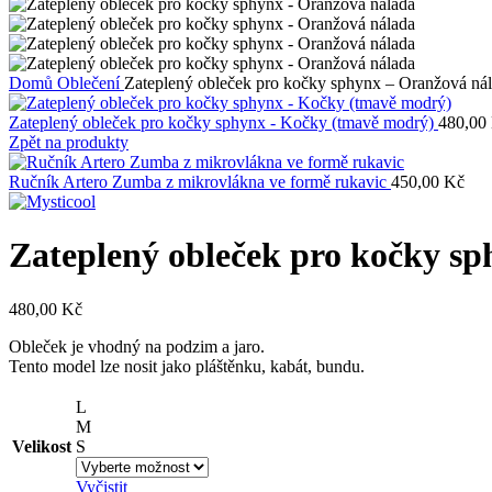
Domů
Oblečení
Zateplený obleček pro kočky sphynx – Oranžová ná
Zateplený obleček pro kočky sphynx - Kočky (tmavě modrý)
480,00
Zpět na produkty
Ručník Artero Zumba z mikrovlákna ve formě rukavic
450,00
Kč
Zateplený obleček pro kočky s
480,00
Kč
Obleček je vhodný na podzim a jaro.
Tento model lze nosit jako pláštěnku, kabát, bundu.
L
M
Velikost
S
Vyčistit