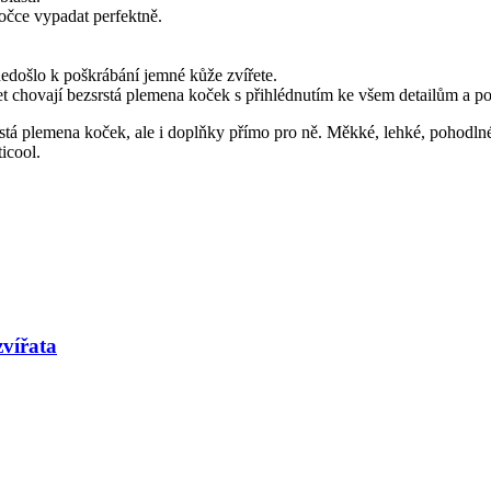
kočce vypadat perfektně.
 nedošlo k poškrábání jemné kůže zvířete.
let chovají bezsrstá plemena koček s přihlédnutím ke všem detailům a p
rstá plemena koček, ale i doplňky přímo pro ně. Měkké, lehké, pohodln
icool.
zvířata