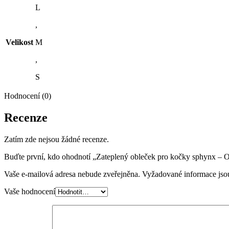
L
,
Velikost
M
,
S
Hodnocení (0)
Recenze
Zatím zde nejsou žádné recenze.
Buďte první, kdo ohodnotí „Zateplený obleček pro kočky sphynx – 
Vaše e-mailová adresa nebude zveřejněna.
Vyžadované informace js
Vaše hodnocení