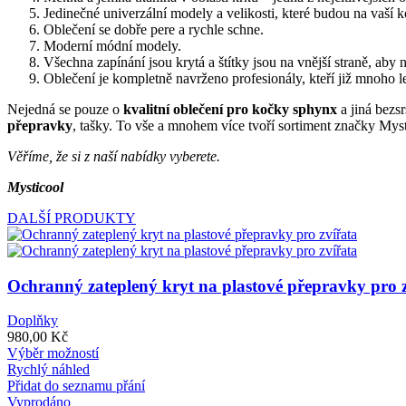
Jedinečné univerzální modely a velikosti, které budou na vaší 
Oblečení se dobře pere a rychle schne.
Moderní módní modely.
Všechna zapínání jsou krytá a štítky jsou na vnější straně, aby
Oblečení je kompletně navrženo profesionály, kteří již mnoho 
Nejedná se pouze o
kvalitní oblečení pro kočky sphynx
a jiná bezs
přepravky
, tašky. To vše a mnohem více tvoří sortiment značky Myst
Věříme, že si z naší nabídky vyberete.
Mysticool
DALŠÍ PRODUKTY
Ochranný zateplený kryt na plastové přepravky pro 
Doplňky
980,00
Kč
Tento
Výběr možností
produkt
Rychlý náhled
má
Přidat do seznamu přání
více
Vyprodáno