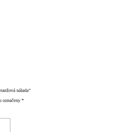
Oranžová nálada“
ou označeny
*