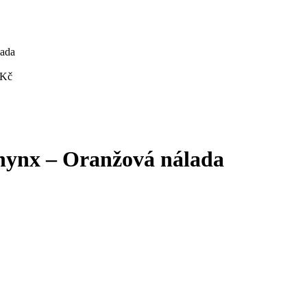
lada
Kč
phynx – Oranžová nálada