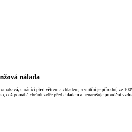
anžová nálada
promokavá, chránící před větrem a chladem, a vnitřní je přírodní, ze 1
ono, což pomáhá chránit zvíře před chladem a nenarušuje proudění vzdu