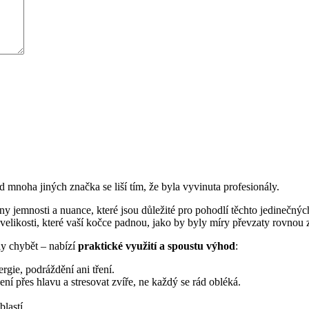
d mnoha jiných značka se liší tím, že byla vyvinuta profesionály.
y jemnosti a nuance, které jsou důležité pro pohodlí těchto jedinečnýc
lní velikosti, které vaší kočce padnou, jako by byly míry převzaty rovnou z
y chybět – nabízí
praktické využití a spoustu výhod
:
rgie, podráždění ani tření.
í přes hlavu a stresovat zvíře, ne každý se rád obléká.
blastí.