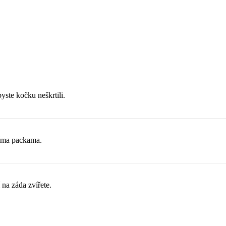
yste kočku neškrtili.
níma packama.
na záda zvířete.