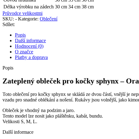
Délka výrobku na zádech
30 cm
34 cm
38 cm
Průvodce velikostmi
SKU:
-
Kategorie:
Oblečení
Sdílet:
Popis
Další informace
Hodnocení (0)
O značce
Platby a doprava
Popis
Zateplený obleček pro kočky sphynx – Or
Toto oblečení pro kočky sphynx se skládá ze dvou částí, vnější je ne
vzadu pro snadné oblékání a nošení. Rukávy jsou volnější, jako kim
Obleček je vhodný na podzim a jaro.
Tento model lze nosit jako pláštěnku, kabát, bundu.
Velikosti S, M, L.
Další informace