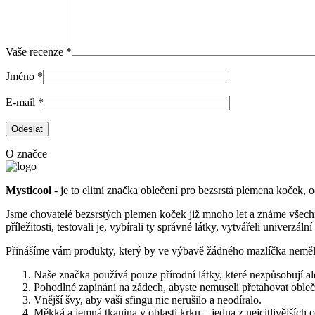
Vaše recenze
*
Jméno
*
E-mail
*
O značce
Mysticool
- je to elitní značka oblečení pro bezsrstá plemena koček, o
Jsme chovatelé bezsrstých plemen koček již mnoho let a známe všechn
příležitosti, testovali je, vybírali ty správné látky, vytvářeli univerzá
Přinášíme vám produkty, který by ve výbavě žádného mazlíčka neměl
Naše značka používá pouze přírodní látky, které nezpůsobují ale
Pohodlné zapínání na zádech, abyste nemuseli přetahovat oblečen
Vnější švy, aby vaši sfingu nic nerušilo a neodíralo.
Měkká a jemná tkanina v oblasti krku – jedna z nejcitlivějších o