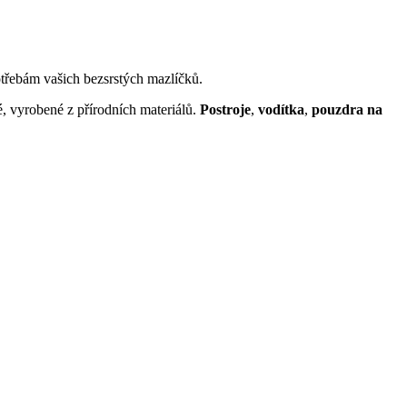
otřebám vašich bezsrstých mazlíčků.
é, vyrobené z přírodních materiálů.
Postroje
,
vodítka
,
pouzdra na