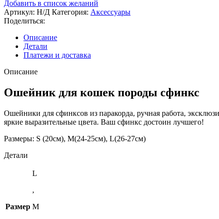
Добавить в список желаний
для
Артикул:
Н/Д
Категория:
Аксессуары
кошек
Поделиться:
породы
сфинкс
Описание
в
Детали
исполнении
Платежи и доставка
-
разноцветная
Описание
коса
Ошейник для кошек породы сфинкс
Ошейники для сфинксов из паракорда, ручная работа, эксклюз
яркие выразительные цвета. Ваш сфинкс достоин лучшего!
Размеры: S (20см), M(24-25см), L(26-27см)
Детали
L
,
Размер
M