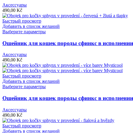
вариаций.
Аксессуары
Опции
490,00
Kč
можно
выбрать
Быстрый просмотр
на
Добавить в список желаний
странице
Этот
Выберите параметры
товара.
товар
имеет
Ошейник для кошек породы сфинкс в исполнени
несколько
вариаций.
Аксессуары
Опции
490,00
Kč
можно
выбрать
на
Быстрый просмотр
странице
Добавить в список желаний
товара.
Этот
Выберите параметры
товар
имеет
Ошейник для кошек породы сфинкс в исполнении 
несколько
вариаций.
Аксессуары
Опции
490,00
Kč
можно
выбрать
Быстрый просмотр
на
Добавить в список желаний