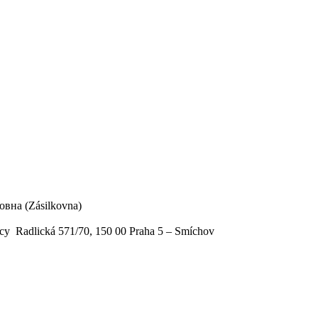
вна (Zásilkovna)
у Radlická 571/70, 150 00 Praha 5 – Smíchov