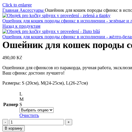
Click to enlarge
Главная
Аксессуары
Ошейник для кошек породы сфинкс в испо
Ошейник для кошек породы сфинкс в исполнении - зелёные и
Назад к продуктам
Ошейник для кошек породы сфинкс в исполнении - жёлто-бела
Ошейник для кошек породы с
490,00
Kč
Ошейники для сфинксов из паракорда, ручная работа, эксклюз
Ваш сфинкс достоин лучшего!
Размеры: S (20см), M(24-25см), L(26-27см)
L
M
Размер
S
Очистить
Количество
товара
В корзину
Ошейник