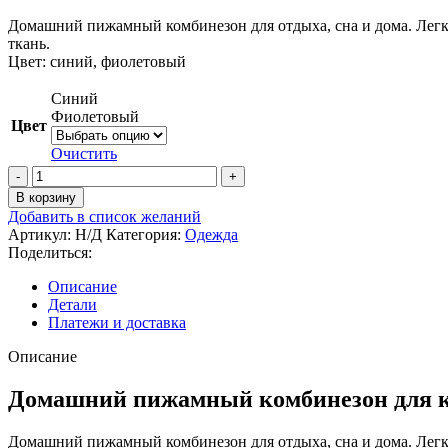
Домашний пижамный комбинезон для отдыха, сна и дома. Легко
ткань.
Цвет: синий, фиолетовый
Синий
Фиолетовый
Цвет
Очистить
Количество
товара
В корзину
Пижамный
Добавить в список желаний
комбинезон
Артикул:
Н/Д
Категория:
Одежда
для
Поделиться:
кошек
породы
Описание
сфинкс
Детали
Дыхание
Платежи и доставка
Описание
Домашний пижамный комбинезон для 
Домашний пижамный комбинезон для отдыха, сна и дома. Легко