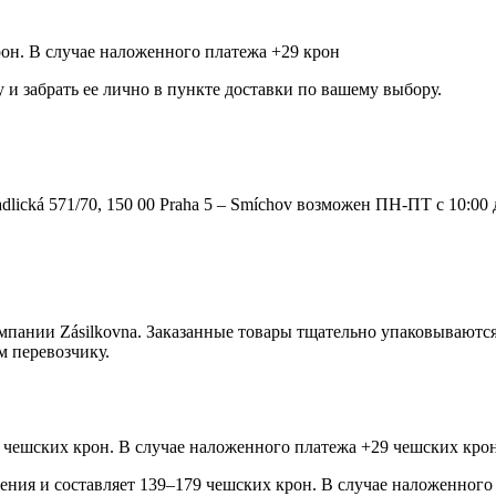
рон. В случае наложенного платежа +29 крон
и забрать ее лично в пункте доставки по вашему выбору.
ká 571/70, 150 00 Praha 5 – Smíchov возможен ПН-ПТ с 10:00 
мпании Zásilkovna. Заказанные товары тщательно упаковываютс
м перевозчику.
99 чешских крон. В случае наложенного платежа +29 чешских крон
учения и составляет 139–179 чешских крон. В случае наложенного 