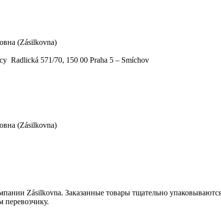
вна (Zásilkovna)
у Radlická 571/70, 150 00 Praha 5 – Smíchov
вна (Zásilkovna)
мпании Zásilkovna. Заказанные товары тщательно упаковываютс
м перевозчику.