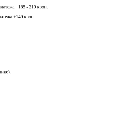
латежа +185 - 219 крон.
латежа +149 крон.
ике).