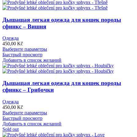
Дышащая легкая одежда для кошек породы
сфинкс – Вишня
Одежда
450,00
Kč
Этот
Выберите параметры
товар
Быстрый просмотр
имеет
Добавить в список желаний
несколько
вариаций.
Опции
можно
Дышащая легкая одежда для кошек породы
выбрать
сфинкс – Грибочки
на
странице
Одежда
товара.
450,00
Kč
Этот
Выберите параметры
товар
Быстрый просмотр
имеет
Добавить в список желаний
несколько
Sold out
вариаций.