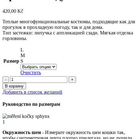
420,00
Kč
Теплые многофункциональные костюмы, подходящие как для
прогулок в прохладную погоду, так и для дома.
Тип застежки: липучка с аппликацией сзади. Мягкая отделка
горловины.
L
M
Размер
S
Очистить
Количество
товара
В корзину
Теплая
Добавить в список желаний
многофункциональная
одежда
Руководство по размерам
для
кошек
породы
1
сфинкс
–
Окружность шеи
- Измерьте окружность шеи кошки так,
Радуга
чтобы сантиметровая лента плотно прилегала, но не душила