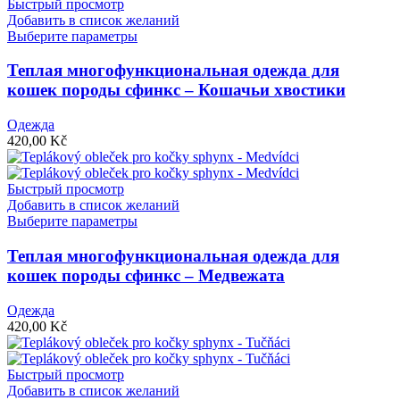
Быстрый просмотр
Добавить в список желаний
Этот
Выберите параметры
товар
имеет
Теплая многофункциональная одежда для
несколько
кошек породы сфинкс – Кошачьи хвостики
вариаций.
Опции
Одежда
можно
420,00
Kč
выбрать
на
странице
Быстрый просмотр
товара.
Добавить в список желаний
Этот
Выберите параметры
товар
имеет
Теплая многофункциональная одежда для
несколько
кошек породы сфинкс – Медвежата
вариаций.
Опции
Одежда
можно
420,00
Kč
выбрать
на
странице
Быстрый просмотр
товара.
Добавить в список желаний