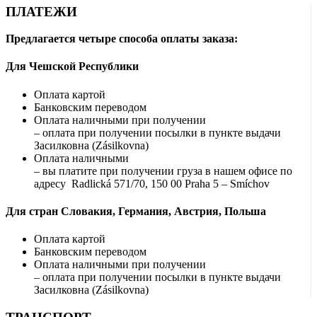
Опции
ПЛАТЕЖИ
можно
выбрать
Предлагается четыре способа оплаты заказа:
на
странице
Для Чешской Республики
товара.
Оплата картой
Банковским переводом
Оплата наличными при получении
– оплата при получении посылки в пункте выдачи
Засилковна (Zásilkovna)
Оплата наличными
– вы платите при получении груза в нашем офисе по
адресу Radlická 571/70, 150 00 Praha 5 – Smíchov
Для стран Словакия, Германия, Австрия, Польша
Оплата картой
Банковским переводом
Оплата наличными при получении
– оплата при получении посылки в пункте выдачи
Засилковна (Zásilkovna)