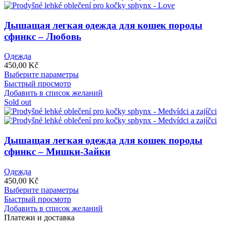
Опции
можно
выбрать
Дышащая легкая одежда для кошек породы
на
сфинкс – Любовь
странице
товара.
Одежда
450,00
Kč
Этот
Выберите параметры
товар
Быстрый просмотр
имеет
Добавить в список желаний
несколько
Sold out
вариаций.
Опции
можно
выбрать
Дышащая легкая одежда для кошек породы
на
сфинкс – Мишки-Зайки
странице
товара.
Одежда
450,00
Kč
Этот
Выберите параметры
товар
Быстрый просмотр
имеет
Добавить в список желаний
несколько
Платежи и доставка
вариаций.