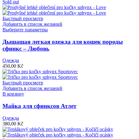
Sold out
Быстрый просмотр
Добавить в список желаний
Этот
Выберите параметры
товар
имеет
Дышащая легкая одежда для кошек породы
несколько
сфинкс – Любовь
вариаций.
Опции
Одежда
можно
450,00
Kč
выбрать
на
странице
Быстрый просмотр
товара.
Добавить в список желаний
В корзину
Майка для сфинксов Атлет
Одежда
380,00
Kč