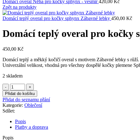
Domácí overal Něha pro kočky sphynx - vesmír
420,00
Kč
Zpět na produkty
Domácí teplý overal pro kočky sphynx Zábavné lebky
450,00
Kč
Domácí teplý overal pro kočky 
450,00
Kč
Domácí teplý a měkký kočičí overal s motivem Zábavné lebky s růží. 
Univerzální velikost, vhodná pro všechny dospělé kočky plemene Sp
2 skladem
Domácí
teplý
Přidat do košíku
overal
Přidat do seznamu přání
pro
Kategorie:
Oblečení
kočky
Sdílet:
sphynx
Zábavné
Popis
lebky
Platby a doprava
s
růží
Popis