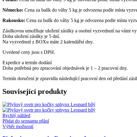
Německo:
Cena za balík do váhy 5 kg je odvozena podle místa vyzve
Rakousko:
Cena za balík do váhy 5 kg je odvozena podle místa vyzv
Zásilkovna umožňuje uložení zásilky a osobní vyzvednutí na vámi vy
Doba uložení zásilky je 5 dní.
Na vyzvednutí z BOXu máte 2 kalendářní dny.
Uvedené ceny jsou s DPH.
Expedice a termín dodání
Doba potřebná pro zpracování objednávek je 1 – 2 pracovní dny.
Termín doručení je zpravidla následující pracovní den od předání zásil
Související produkty
Rychlý náhled
Přidat do seznamu přání
Tento
Výběr možností
produkt