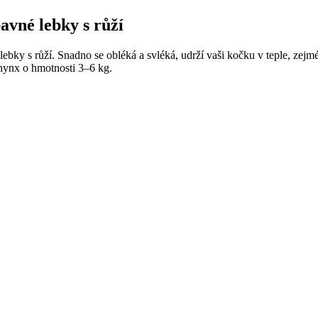
avné lebky s růží
bky s růží. Snadno se obléká a svléká, udrží vaši kočku v teple, zej
hynx o hmotnosti 3–6 kg.