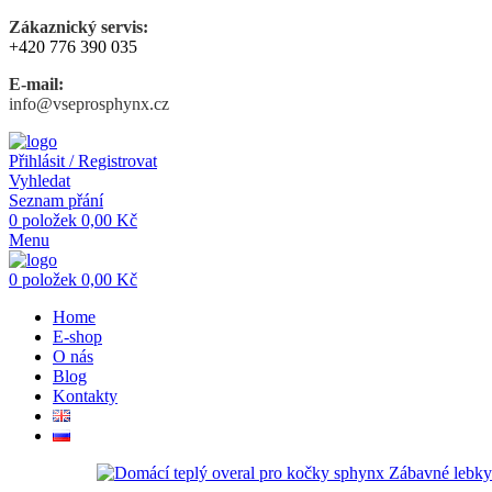
Zákaznický servis:
+420 776 390 035
E-mail:
info@vseprosphynx.cz
Přihlásit / Registrovat
Vyhledat
Seznam přání
0
položek
0,00
Kč
Menu
0
položek
0,00
Kč
Home
E-shop
O nás
Blog
Kontakty