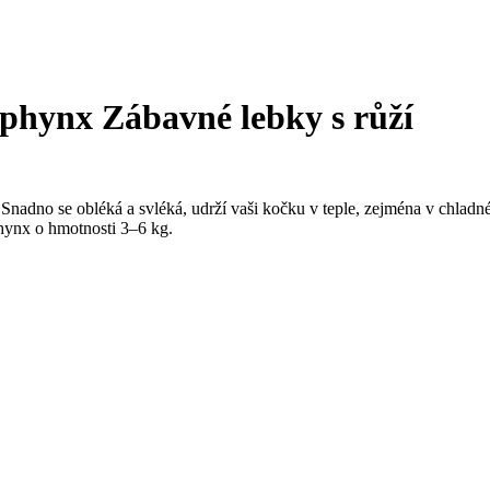
sphynx Zábavné lebky s růží
Snadno se obléká a svléká, udrží vaši kočku v teple, zejména v chladn
hynx o hmotnosti 3–6 kg.