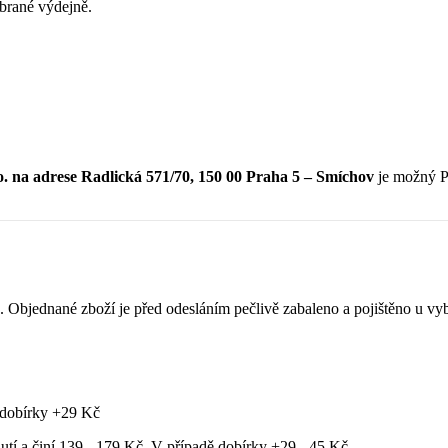
brané výdejně.
 adrese Radlická 571/70, 150 00 Praha 5 – Smíchov
je možný P
na. Objednané zboží je před odesláním pečlivě zabaleno a pojištěno u
 dobírky +29 Kč
tí a činí 139 - 179 Kč. V případě dobírky +29 - 45 Kč