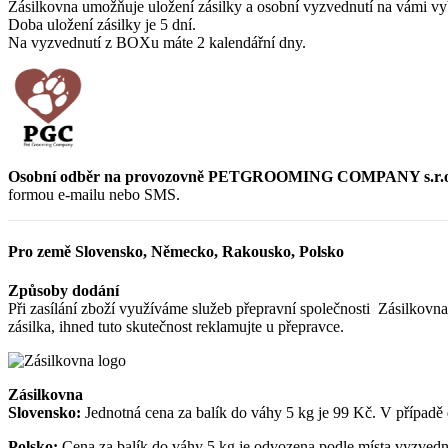
Zásilkovna umožňuje uložení zásilky a osobní vyzvednutí na vámi vy
Doba uložení zásilky je 5 dní.
Na vyzvednutí z BOXu máte 2 kalendářní dny.
Osobní odběr na provozovně PETGROOMING COMPANY s.r.o. na
formou e-mailu nebo SMS.
Pro země Slovensko, Německo, Rakousko, Polsko
Způsoby dodání
Při zasílání zboží využíváme služeb přepravní společnosti Zásilkov
zásilka, ihned tuto skutečnost reklamujte u přepravce.
Zásilkovna
Slovensko:
Jednotná cena za balík do váhy 5 kg je 99 Kč. V případě
Polsko:
Cena za balík do váhy 5 kg je odvozena podle místa vyzvednu