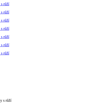
y s růží