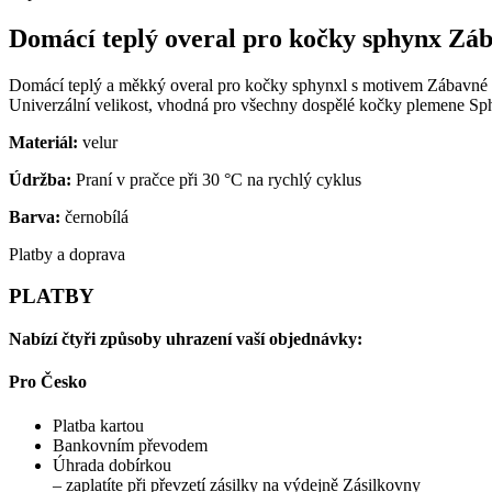
množství
Domácí teplý overal pro kočky sphynx Záb
Domácí teplý a měkký overal pro kočky sphynxl s motivem Zábavné le
Univerzální velikost, vhodná pro všechny dospělé kočky plemene Sp
Materiál:
velur
Údržba:
Praní v pračce při 30 °C na rychlý cyklus
Barva:
černobílá
Platby a doprava
PLATBY
Nabízí čtyři způsoby uhrazení vaší objednávky:
Pro Česko
Platba kartou
Bankovním převodem
Úhrada dobírkou
– zaplatíte při převzetí zásilky na výdejně Zásilkovny