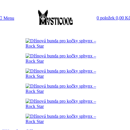
0
položek
0,00
K
Menu