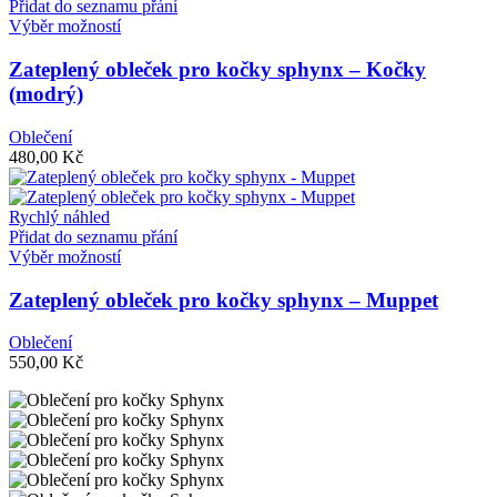
Přidat do seznamu přání
produktu
Tento
Výběr možností
produkt
má
Zateplený obleček pro kočky sphynx – Kočky
více
(modrý)
variant.
Možnosti
Oblečení
lze
480,00
Kč
vybrat
na
stránce
Rychlý náhled
produktu
Přidat do seznamu přání
Tento
Výběr možností
produkt
má
Zateplený obleček pro kočky sphynx – Muppet
více
variant.
Oblečení
Možnosti
550,00
Kč
lze
vybrat
na
stránce
produktu