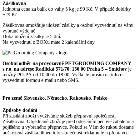
Zásilkovna
Jednotná cena za balík do váhy 5 kg je 99 Kč. V případě dobírky
+29 Kč
Zásilkovna umožňuje uložení zásilky a osobní vyzvednutí na vámi
vybrané výdejně.
Doba uložení zásilky je 5 dní.
Na vyzvednutí z BOXu máte 2 kalendářní dny.
Osobní odběr na provozovně PETGROOMING COMPANY
s.r.o. na adrese Radlická 571/70, 150 00 Praha 5 – Smíchov
je
možný PO-PÁ od 10:00 do 18:00. Vyčkejte prosím na info o
vyzvednutí formou e-mailu nebo SMS.
Pro země Slovensko, Německo, Rakousko, Polsko
Způsoby dodání
Při zasílání zboží využíváme služeb přepravní společnosti
Zásilkovna. Objednané zboží je před odesláním pečlivě zabaleno a
pojištěno u vybraného přepravce. Pokud se Vám do rukou dostane
poškozená zásilka, ihned tuto skutečnost reklamujte u přepravce.