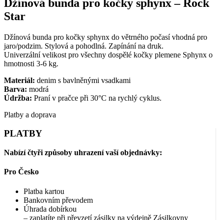
Džínová bunda pro kočky sphynx – Rock
Star
Džínová bunda pro kočky sphynx do větrného počasí vhodná pro
jaro/podzim. Stylová a pohodlná. Zapínání na druk.
Univerzální velikost pro všechny dospělé kočky plemene Sphynx o
hmotnosti 3-6 kg.
Materiál:
denim s bavlněnými vsadkami
Barva:
modrá
Údržba:
Praní v pračce při 30°C na rychlý cyklus.
Platby a doprava
PLATBY
Nabízí čtyři způsoby uhrazení vaší objednávky:
Pro Česko
Platba kartou
Bankovním převodem
Úhrada dobírkou
– zaplatíte při převzetí zásilky na výdejně Zásilkovny