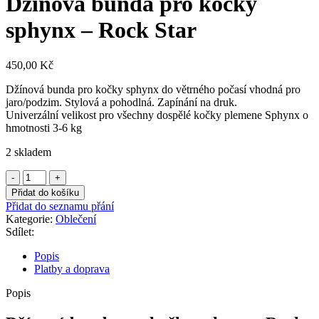
Džínová bunda pro kočky
sphynx – Rock Star
450,00
Kč
Džínová bunda pro kočky sphynx do větrného počasí vhodná pro
jaro/podzim. Stylová a pohodlná. Zapínání na druk.
Univerzální velikost pro všechny dospělé kočky plemene Sphynx o
hmotnosti 3-6 kg
2 skladem
Džínová
bunda
Přidat do košíku
pro
Přidat do seznamu přání
kočky
Kategorie:
Oblečení
sphynx
Sdílet:
–
Rock
Popis
Star
Platby a doprava
množství
Popis