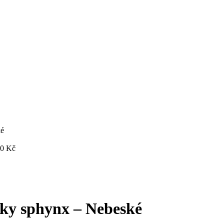
ké
00
Kč
čky sphynx – Nebeské