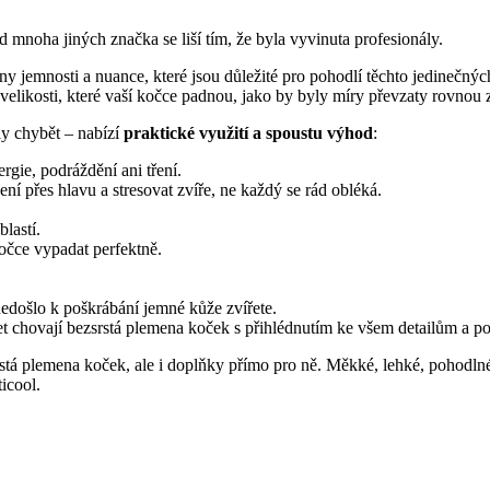
d mnoha jiných značka se liší tím, že byla vyvinuta profesionály.
y jemnosti a nuance, které jsou důležité pro pohodlí těchto jedinečnýc
lní velikosti, které vaší kočce padnou, jako by byly míry převzaty rovnou z
y chybět – nabízí
praktické využití a spoustu výhod
:
rgie, podráždění ani tření.
í přes hlavu a stresovat zvíře, ne každý se rád obléká.
blastí.
kočce vypadat perfektně.
 nedošlo k poškrábání jemné kůže zvířete.
let chovají bezsrstá plemena koček s přihlédnutím ke všem detailům a p
rstá plemena koček, ale i doplňky přímo pro ně. Měkké, lehké, pohodln
icool.