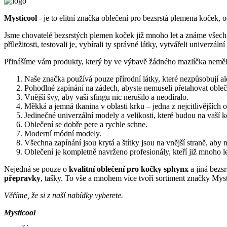
Mysticool
- je to elitní značka oblečení pro bezsrstá plemena koček, o
Jsme chovatelé bezsrstých plemen koček již mnoho let a známe všechn
příležitosti, testovali je, vybírali ty správné látky, vytvářeli univerzá
Přinášíme vám produkty, který by ve výbavě žádného mazlíčka neměl
Naše značka používá pouze přírodní látky, které nezpůsobují ale
Pohodlné zapínání na zádech, abyste nemuseli přetahovat oblečen
Vnější švy, aby vaši sfingu nic nerušilo a neodíralo.
Měkká a jemná tkanina v oblasti krku – jedna z nejcitlivějších o
Jedinečné univerzální modely a velikosti, které budou na vaší 
Oblečení se dobře pere a rychle schne.
Moderní módní modely.
Všechna zapínání jsou krytá a štítky jsou na vnější straně, aby
Oblečení je kompletně navrženo profesionály, kteří již mnoho 
Nejedná se pouze o
kvalitní oblečení pro kočky sphynx
a jiná bezs
přepravky
, tašky. To vše a mnohem více tvoří sortiment značky Myst
Věříme, že si z naší nabídky vyberete.
Mysticool