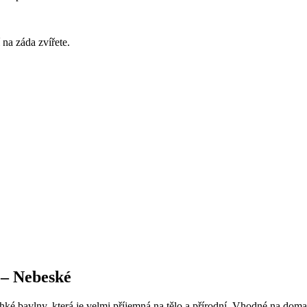
na záda zvířete.
 – Nebeské
ehké bavlny, která je velmi příjemná na tělo a přírodní. Vhodné na dom