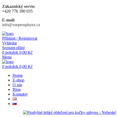
Zákaznický servis:
+420 776 390 035
E-mail:
info@vseprosphynx.cz
Přihlásit / Registrovat
Vyhledat
Seznam přání
0
položek
0,00
Kč
Menu
0
položek
0,00
Kč
Home
E-shop
O nás
Blog
Kontakty