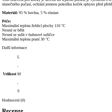
slunečného počasí, ochrání jemnou pokožku koček sphynx před přehř
Materiál:
95 % bavlna, 5 % elastan
Péče:
Maximální teplota žehlicí plochy 110 °C
Nesmí se bělit
Nesmí se sušit v bubnové sušičce
Maximální teplota praní 30 °C
Další informace
L
,
Velikost
M
,
S
Hodnocení (0)
Recenze