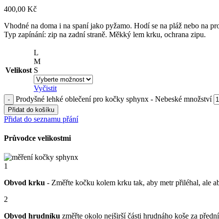
400,00
Kč
Vhodné na doma i na spaní jako pyžamo. Hodí se na pláž nebo na pr
Typ zapínání: zip na zadní straně. Měkký lem krku, ochrana zipu.
L
M
Velikost
S
Vyčistit
Prodyšné lehké oblečení pro kočky sphynx - Nebeské množství
Přidat do košíku
Přidat do seznamu přání
Průvodce velikostmi
1
Obvod krku
- Změřte kočku kolem krku tak, aby metr přiléhal, ale ab
2
Obvod hrudníku
změřte okolo nejširší části hrudnáho koše za před