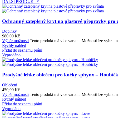
DALŠÍ PRODUKTY
Ochranný zateplený kryt na plastové přepravky pro 
Doplňky
980,00
Kč
Výběr možností
Tento produkt má více variant. Možnosti lze vybrat n
Rychlý náhled
Přidat do seznamu přání
Vyprodáno
Prodyšné lehké oblečení pro kočky sphynx – Houbič
Oblečení
450,00
Kč
Výběr možností
Tento produkt má více variant. Možnosti lze vybrat n
Rychlý náhled
Přidat do seznamu přání
Vyprodáno