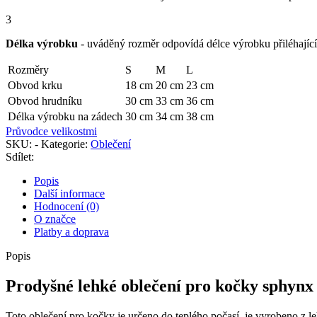
3
Délka výrobku
- uváděný rozměr odpovídá délce výrobku přiléhající 
Rozměry
S
M
L
Obvod krku
18 cm
20 cm
23 cm
Obvod hrudníku
30 cm
33 cm
36 cm
Délka výrobku na zádech
30 cm
34 cm
38 cm
Průvodce velikostmi
SKU:
-
Kategorie:
Oblečení
Sdílet:
Popis
Další informace
Hodnocení (0)
O značce
Platby a doprava
Popis
Prodyšné lehké oblečení pro kočky sphynx
Toto oblečení pro kočky je určeno do teplého počasí, je vyrobeno z l