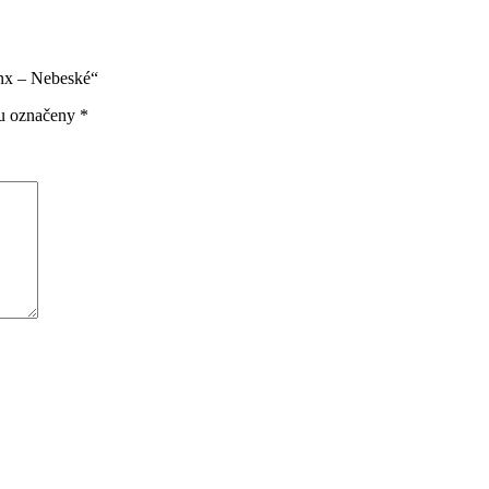
ynx – Nebeské“
ou označeny
*