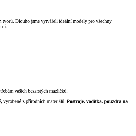
h tvorů. Dlouho jsme vytvářeli ideální modely pro všechny
 ní.
otřebám vašich bezsrstých mazlíčků.
é, vyrobené z přírodních materiálů.
Postroje
,
vodítka
,
pouzdra na