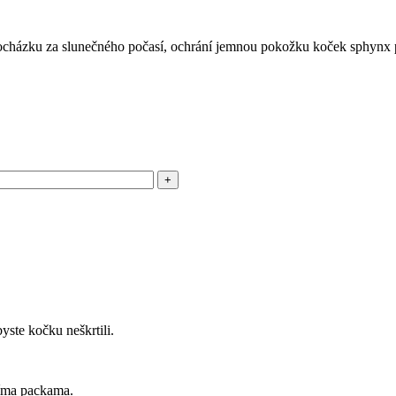
ocházku za slunečného počasí, ochrání jemnou pokožku koček sphynx p
yste kočku neškrtili.
níma packama.