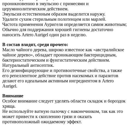
проникновению в эмульсию с примесями и
церуминолитическим действием.
Эмульсия естественным образом выделится наружу.
Удалите сухим стерильным полотенцем или марлей.
Частота применения Ауригеля определяется самим животным;
Обычно для поддержания хорошей гигиены достаточно
наносить Artero Aurigel один раз в неделю.
В состав входят, среди прочего:
Масло чайного дерева, широко известное как «австралийское
чайное дерево», обладает проникающим бактерицидным,
бактериостатическим и фунгистатическим действием.
Натуральный антисептик.
Его дезинфицирующие и противоотечные свойства, а также
его репеллентное действие против насекомых и паразитов
делают его идеальным активным ингредиентом в Artero
Aurigel.
Внимание
Особое внимание следует уделять области складок и бороздок
хряща.
Не используйте ватную палочку с наконечником, так как это
может привести к скоплению грязи и оказать
противоположный ожидаемому эффект.