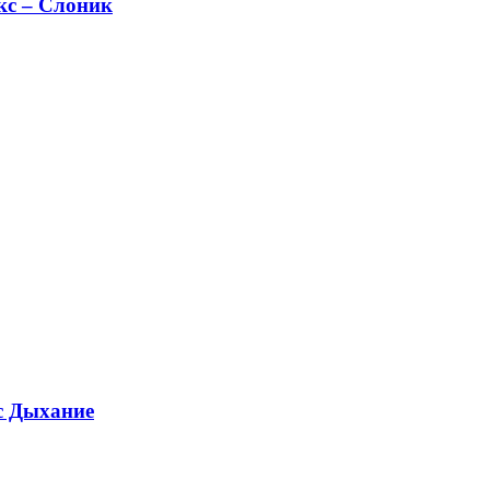
кс – Слоник
с Дыхание