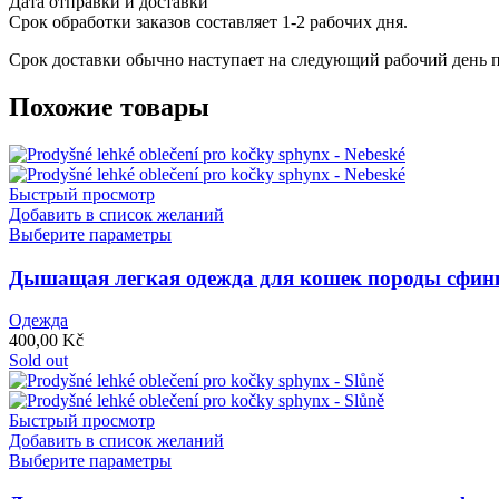
Дата отправки и доставки
Срок обработки заказов составляет 1-2 рабочих дня.
Срок доставки обычно наступает на следующий рабочий день п
Похожие товары
Быстрый просмотр
Добавить в список желаний
Этот
Выберите параметры
товар
имеет
Дышащая легкая одежда для кошек породы сфин
несколько
вариаций.
Одежда
Опции
400,00
Kč
можно
Sold out
выбрать
на
странице
Быстрый просмотр
товара.
Добавить в список желаний
Этот
Выберите параметры
товар