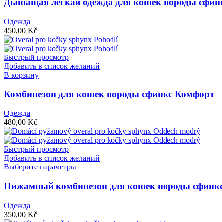
имеет
Дышащая легкая одежда для кошек породы сфин
несколько
вариаций.
Одежда
Опции
450,00
Kč
можно
выбрать
на
Быстрый просмотр
странице
Добавить в список желаний
товара.
В корзину
Комбинезон для кошек породы сфинкс Комфорт
Одежда
480,00
Kč
Быстрый просмотр
Добавить в список желаний
Этот
Выберите параметры
товар
имеет
Пижамный комбинезон для кошек породы сфинк
несколько
вариаций.
Одежда
Опции
350,00
Kč
можно