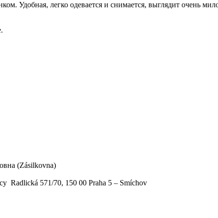
ом. Удобная, легко одевается и снимается, выглядит очень мило
.
вна (Zásilkovna)
у Radlická 571/70, 150 00 Praha 5 – Smíchov