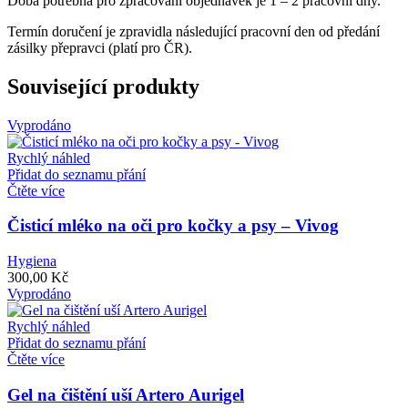
Doba potřebná pro zpracování objednávek je 1 – 2 pracovní dny.
Termín doručení je zpravidla následující pracovní den od předání
zásilky přepravci (platí pro ČR).
Související produkty
Vyprodáno
Rychlý náhled
Přidat do seznamu přání
Čtěte více
Čisticí mléko na oči pro kočky a psy – Vivog
Hygiena
300,00
Kč
Vyprodáno
Rychlý náhled
Přidat do seznamu přání
Čtěte více
Gel na čištění uší Artero Aurigel