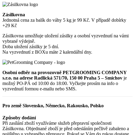
Zásilkovna
Jednotná cena za balík do váhy 5 kg je 99 Kč. V případě dobírky
+29 Kč
Zásilkovna umožňuje uložení zásilky a osobní vyzvednutí na vámi
vybrané výdejně.
Doba uložení zásilky je 5 dní.
Na vyzvednutí z BOXu máte 2 kalendářní dny.
Osobní odběr na provozovně PETGROOMING COMPANY
s.r.o. na adrese Radlická 571/70, 150 00 Praha 5 – Smíchov
je
možný PO-PÁ od 10:00 do 18:00. Vyčkejte prosím na info o
vyzvednutí formou e-mailu nebo SMS.
Pro země Slovensko, Německo, Rakousko, Polsko
Způsoby dodání
Při zasílání zboží využíváme služeb přepravní společnosti
Zásilkovna. Objednané zboží je před odesláním pečlivě zabaleno a
pojištěno u vybraného přepravce. Pokud se Vám do rukou dostane