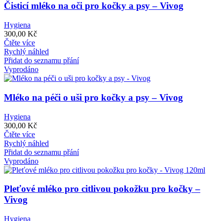
Čisticí mléko na oči pro kočky a psy – Vivog
Hygiena
300,00
Kč
Čtěte více
Rychlý náhled
Přidat do seznamu přání
Vyprodáno
Mléko na péči o uši pro kočky a psy – Vivog
Hygiena
300,00
Kč
Čtěte více
Rychlý náhled
Přidat do seznamu přání
Vyprodáno
Pleťové mléko pro citlivou pokožku pro kočky –
Vivog
Hygiena