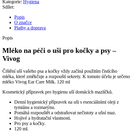
Kategorie:
Hygiena
Sdílet:
Popis
O značce
Platby a doprava
Popis
Mléko na péči o uši pro kočky a psy –
Vivog
Čištění uší vašeho psa a kočky vždy začíná použitím čistícího
mléka, které změkčuje a rozpouští sekrety. K tomuto účelu je určeno
mléko Vivog Ear Care Milk. 120 ml
Kosmetický přípravek pro hygienu uší domácích mazlíčků.
Denní hygienický přípravek na uši s esenciálními oleji z
tymiánu a rozmarýnu.
Pomáhá rozpouštět a odstraňovat nečistoty a ušní maz.
Hojivé a hydratační vlastnosti.
Pro psy a kočky.
120 ml.