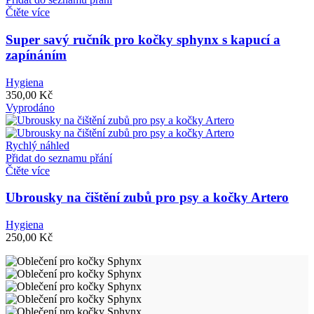
Čtěte více
Super savý ručník pro kočky sphynx s kapucí a
zapínáním
Hygiena
350,00
Kč
Vyprodáno
Rychlý náhled
Přidat do seznamu přání
Čtěte více
Ubrousky na čištění zubů pro psy a kočky Artero
Hygiena
250,00
Kč