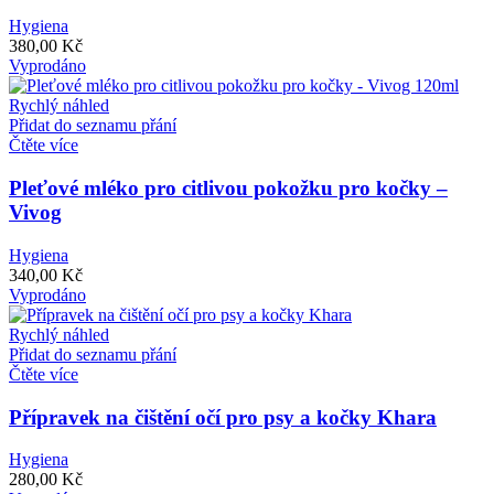
Hygiena
380,00
Kč
Vyprodáno
Rychlý náhled
Přidat do seznamu přání
Čtěte více
Pleťové mléko pro citlivou pokožku pro kočky –
Vivog
Hygiena
340,00
Kč
Vyprodáno
Rychlý náhled
Přidat do seznamu přání
Čtěte více
Přípravek na čištění očí pro psy a kočky Khara
Hygiena
280,00
Kč