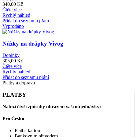
340,00
Kč
Čtěte více
Rychlý náhled
Přidat do seznamu přání
Vyprodáno
Nůžky na drápky Vivog
Doplňky
305,00
Kč
Čtěte více
Rychlý náhled
Přidat do seznamu přání
Platby a doprava
PLATBY
Nabízí čtyři způsoby uhrazení vaší objednávky:
Pro Česko
Platba kartou
Bankovním převodem