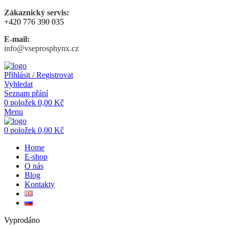
Zákaznický servis:
+420 776 390 035
E-mail:
info@vseprosphynx.cz
Přihlásit / Registrovat
Vyhledat
Seznam přání
0
položek
0,00
Kč
Menu
0
položek
0,00
Kč
Home
E-shop
O nás
Blog
Kontakty
Vyprodáno