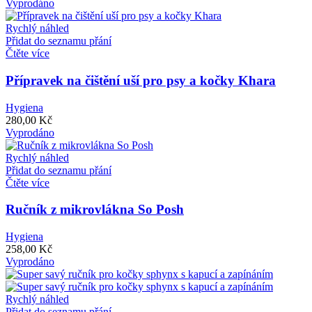
Vyprodáno
Rychlý náhled
Přidat do seznamu přání
Čtěte více
Přípravek na čištění uší pro psy a kočky Khara
Hygiena
280,00
Kč
Vyprodáno
Rychlý náhled
Přidat do seznamu přání
Čtěte více
Ručník z mikrovlákna So Posh
Hygiena
258,00
Kč
Vyprodáno
Rychlý náhled
Přidat do seznamu přání