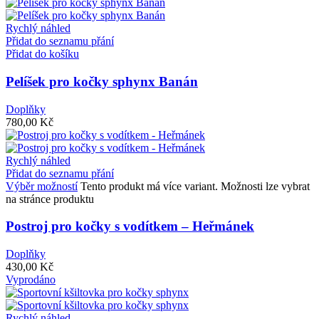
Rychlý náhled
Přidat do seznamu přání
Přidat do košíku
Pelíšek pro kočky sphynx Banán
Doplňky
780,00
Kč
Rychlý náhled
Přidat do seznamu přání
Výběr možností
Tento produkt má více variant. Možnosti lze vybrat
na stránce produktu
Postroj pro kočky s vodítkem – Heřmánek
Doplňky
430,00
Kč
Vyprodáno
Rychlý náhled