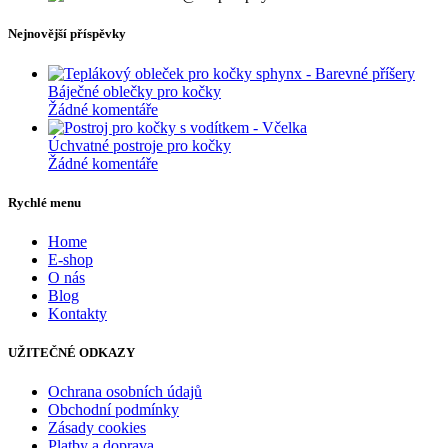
Nejnovější příspěvky
Báječné oblečky pro kočky
Žádné komentáře
Úchvatné postroje pro kočky
Žádné komentáře
Rychlé menu
Home
E-shop
O nás
Blog
Kontakty
UŽITEČNÉ ODKAZY
Ochrana osobních údajů
Obchodní podmínky
Zásady cookies
Platby a doprava