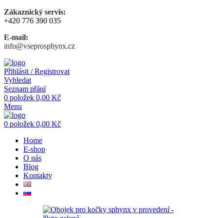
Zákaznický servis:
+420 776 390 035
E-mail:
info@vseprosphynx.cz
Přihlásit / Registrovat
Vyhledat
Seznam přání
0
položek
0,00
Kč
Menu
0
položek
0,00
Kč
Home
E-shop
O nás
Blog
Kontakty