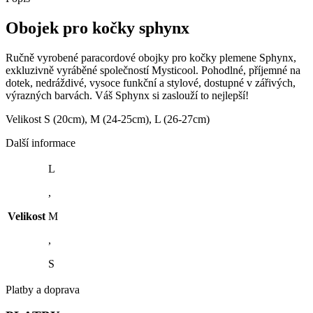
Obojek pro kočky sphynx
Ručně vyrobené paracordové obojky pro kočky plemene Sphynx,
exkluzivně vyráběné společností Mysticool. Pohodlné, příjemné na
dotek, nedráždivé, vysoce funkční a stylové, dostupné v zářivých,
výrazných barvách. Váš Sphynx si zaslouží to nejlepší!
Velikost S (20cm), M (24-25cm), L (26-27cm)
Další informace
L
,
Velikost
M
,
S
Platby a doprava