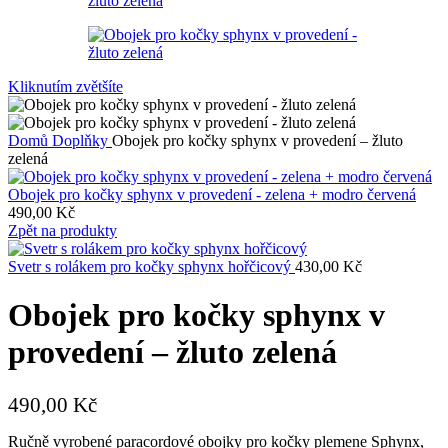
Kliknutím zvětšíte
Domů
Doplňky
Obojek pro kočky sphynx v provedení – žluto
zelená
Obojek pro kočky sphynx v provedení - zelena + modro červená
490,00
Kč
Zpět na produkty
Svetr s rolákem pro kočky sphynx hořčicový
430,00
Kč
Obojek pro kočky sphynx v
provedení – žluto zelená
490,00
Kč
Ručně vyrobené paracordové obojky pro kočky plemene Sphynx,