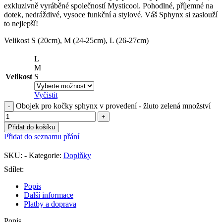
exkluzivně vyráběné společností Mysticool. Pohodlné, příjemné na
dotek, nedráždivé, vysoce funkční a stylové. Váš Sphynx si zaslouží
to nejlepší!
Velikost S (20cm), M (24-25cm), L (26-27cm)
L
M
Velikost
S
Vyčistit
Obojek pro kočky sphynx v provedení - žluto zelená množství
Přidat do košíku
Přidat do seznamu přání
SKU:
-
Kategorie:
Doplňky
Sdílet:
Popis
Další informace
Platby a doprava
Popis