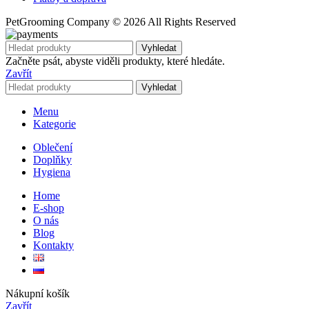
PetGrooming Company ©
2026 All Rights Reserved
Vyhledat
Začněte psát, abyste viděli produkty, které hledáte.
Zavřít
Vyhledat
Menu
Kategorie
Oblečení
Doplňky
Hygiena
Home
E-shop
O nás
Blog
Kontakty
Nákupní košík
Zavřít